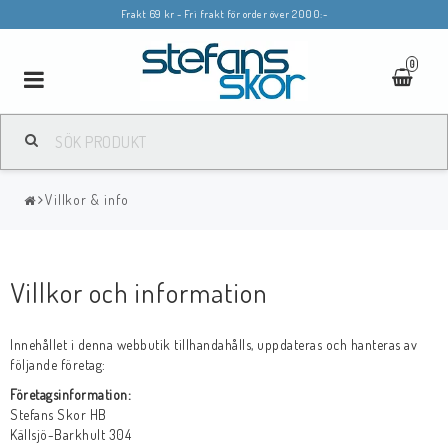
Frakt 69 kr - Fri frakt för order över 2000:-
0
Toggle
navigation
Villkor & info
Villkor och information
Innehållet i denna webbutik tillhandahålls, uppdateras och hanteras av
följande företag:
Företagsinformation:
Stefans Skor HB
Källsjö-Barkhult 304