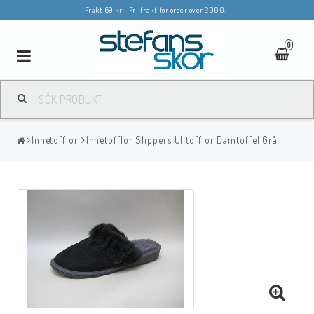
Frakt 69 kr - Fri frakt för order över 2000:-
0
Toggle
navigation
Innetofflor
Innetofflor Slippers Ulltofflor Damtoffel Grå