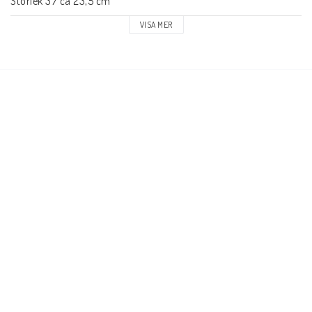
Storlek 37 ca 23,5 cm

Storlek 38 ca 24,5 cm

VISA MER
Storlek 39 ca 25 cm

Storlek 40 ca 25,5 cm

Storlek 41 ca 26,5 cm