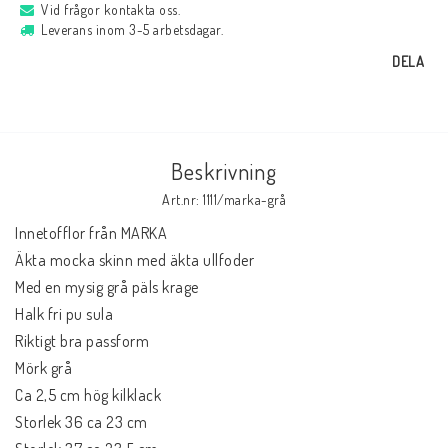
Vid frågor kontakta oss.
Leverans inom 3-5 arbetsdagar.
DELA
Beskrivning
Art.nr: 1111/marka-grå
Innetofflor från MARKA

Äkta mocka skinn med äkta ullfoder

Med en mysig grå päls krage

Halk fri pu sula

Riktigt bra passform

Mörk grå

Ca 2,5 cm hög kilklack

Storlek 36 ca 23 cm
