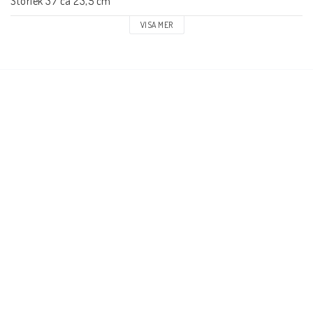
Storlek 37 ca 23,5 cm

Storlek 38 ca 24,5 cm

VISA MER
Storlek 39 ca 25 cm

Storlek 40 ca 25,5 cm

Storlek 41 ca 26,5 cm

Storlek 42 ca 27,5 cm