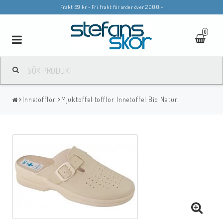
Frakt 69 kr - Fri frakt för order över 2000:-
0
Toggle
navigation
Innetofflor
Mjuktoffel tofflor Innetoffel Bio Natur