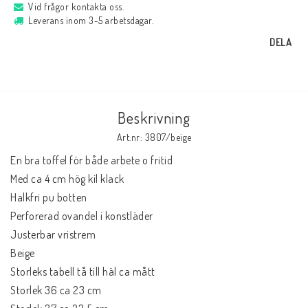
Vid frågor kontakta oss.
Leverans inom 3-5 arbetsdagar.
DELA
Beskrivning
Art.nr: 3807/beige
En bra toffel för både arbete o fritid

Med ca 4 cm hög kil klack

Halkfri pu botten

Perforerad ovandel i konstläder

Justerbar vristrem

Beige

Storleks tabell tå till häl ca mått

Storlek 36 ca 23 cm
