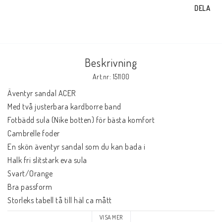
DELA
Beskrivning
Art.nr: 151100
Äventyr sandal ACER

Med två justerbara kardborre band

Fotbädd sula (Nike botten) för bästa komfort

Cambrelle foder

En skön äventyr sandal som du kan bada i

Halk fri slitstark eva sula

Svart/Orange

Bra passform

Storleks tabell tå till häl ca mått

Storlek 36 ca 23 cm

VISA MER