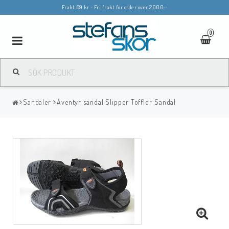
Frakt 69 kr - Fri frakt för order över 2000:-
0
Toggle
navigation
Sandaler
Äventyr sandal Slipper Tofflor Sandal